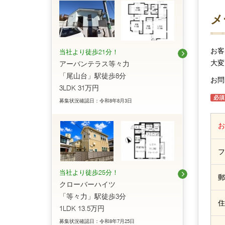
メ
お客
当社より徒歩21分！
大変
アーバンテラス等々力
「尾山台」駅徒歩8分
お問
3LDK 31万円
必須
募集状況確認日：令和8年8月3日
お
フ
当社より徒歩25分！
郵
クローバーハイツ
「等々力」駅徒歩3分
住
1LDK 13.5万円
募集状況確認日：令和8年7月25日