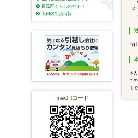
目黒区くらしのガイド
大田区生活情報
当社
本人
この
まで
lineQRコード