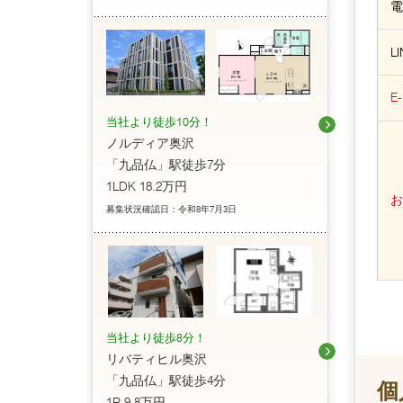
電
LI
E-
当社より徒歩10分！
ノルディア奥沢
「九品仏」駅徒歩7分
1LDK 18.2万円
お
募集状況確認日：令和8年7月3日
当社より徒歩8分！
リバティヒル奥沢
「九品仏」駅徒歩4分
個
1R 9.8万円