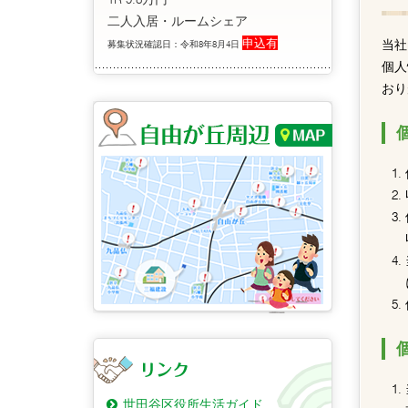
二人入居・ルームシェア
申込有
当社
募集状況確認日：令和8年8月4日
個人
おり
世田谷区役所生活ガイド