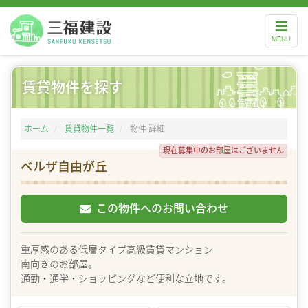
ナ
ビ
MENU
ゲ
ー
シ
ョ
ン
賃貸物件を探す
ホーム
賃貸物件一覧
物件 詳細
現在募集中のお部屋はございません
ベルザ自由が丘
この物件へのお問い合わせ
重厚感のある低層タイプ高級賃貸マンション
南向きのお部屋。
通勤・通学・ショッピングなど便利な立地です。