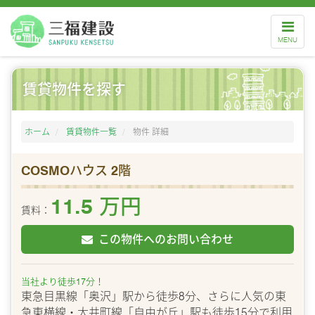
ナ
ビ
MENU
ゲ
ー
シ
ョ
ン
賃貸物件を探す
ホーム
賃貸物件一覧
物件 詳細
COSMOハウス 2階
11.5 万円
賃料：
この物件へのお問い合わせ
当社より徒歩17分！
東急目黒線「奥沢」駅から徒歩8分、さらに人気の東
急東横線・大井町線「自由が丘」駅も徒歩15分で利用