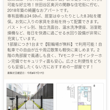
可能な好立地！世田谷区奥沢の閑静な住宅街に佇む、
2018年築の綺麗なおアパートです。
専有面積は34.59㎡、居室はゆったりとした8.3帖を確
保。お気に入りの家具を余裕を持って配置できます。
バス・トイレ別、独立洗面台、温水洗浄便座、浴室乾
燥機など、毎日を快適に過ごせる水回り設備が非常に
充実しています。
1部屋につき1台まで【駐輪場が無料】で利用可能！自
転車での自由が丘や周辺散策も軽快に楽しめます。2
階の角部屋で風通しも良く、TVモニター付インターホ
ン完備でセキュリティ面も安心。広さと利便性をどち
らも妥協したくない方におすすめの一部屋です！
募集状況確認日：令和8年7月17日