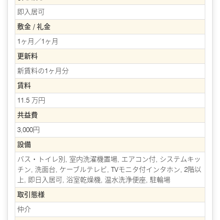
即入居可
敷金 / 礼金
1ヶ月／1ヶ月
更新料
新賃料の1ヶ月分
賃料
11.5 万円
共益費
3,000円
設備
バス・トイレ別, 室内洗濯機置場, エアコン付, システムキッ
チン, 洗面台, ケーブルテレビ, TVモニタ付インタホン, 2階以
上, 即日入居可, 浴室乾燥機, 温水洗浄便座, 駐輪場
取引態様
仲介