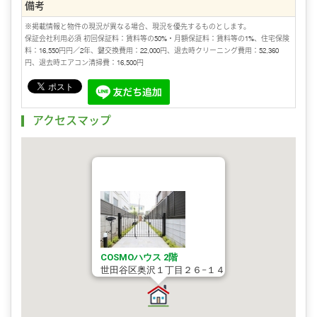
備考
※掲載情報と物件の現況が異なる場合、現況を優先するものとします。
保証会社利用必須 初回保証料：賃料等の50%・月額保証料：賃料等の1%、住宅保険
料：16,550円円／2年、鍵交換費用：22,000円、退去時クリーニング費用：52,360
円、退去時エアコン清掃費：16,500円
アクセスマップ
COSMOハウス 2階
世田谷区奥沢１丁目２６−１４