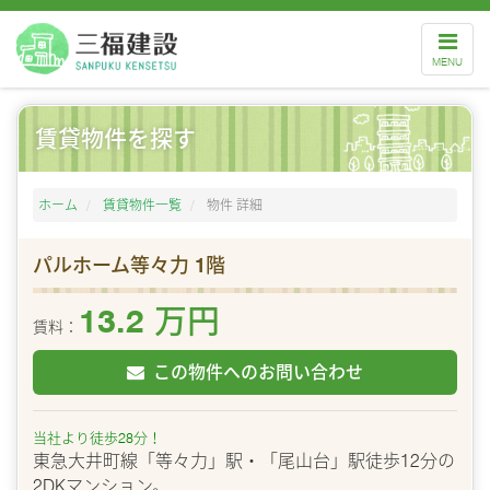
ナ
ビ
MENU
ゲ
ー
シ
ョ
ン
賃貸物件を探す
ホーム
賃貸物件一覧
物件 詳細
パルホーム等々力 1階
13.2 万円
賃料：
この物件へのお問い合わせ
当社より徒歩28分！
東急大井町線「等々力」駅・「尾山台」駅徒歩12分の
2DKマンション。