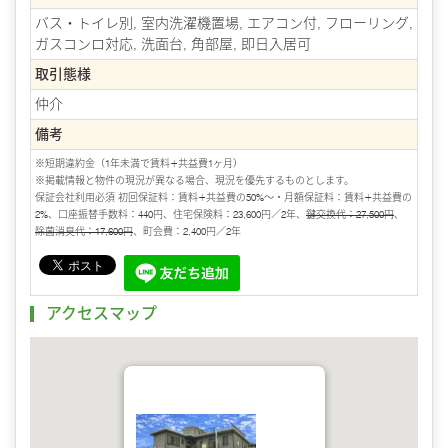
バス・トイレ別, 室内洗濯機置場, エアコン付, フローリング,
ガスコンロ対応, 洗面台, 角部屋, 即日入居可
取引態様
仲介
備考
※短期違約金（1年未満で賃料+共益費1ヶ月）
※掲載情報と物件の現況が異なる場合、現況を優先するものとします。
保証会社利用必須 初回保証料：賃料+共益費の50%～・月額保証料：賃料+共益費の
2%、口座振替手数料：440円、住宅保険料：23,600円／2年、
鍵交換代：27,500円
、
除菌消臭代：17,600円
、町会費：2,400円／2年
アクセスマップ